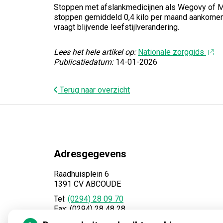
Stoppen met afslankmedicijnen als Wegovy of Mou
stoppen gemiddeld 0,4 kilo per maand aankomen 
vraagt blijvende leefstijlverandering.
Lees het hele artikel op:
Nationale zorggids
Publicatiedatum:
14-01-2026
Terug naar overzicht
Adresgegevens
Raadhuisplein 6
1391 CV ABCOUDE
Tel:
(0294) 28 09 70
Fax: (0294) 28 48 28
E-mail:
info@apotheekabcoude.nl