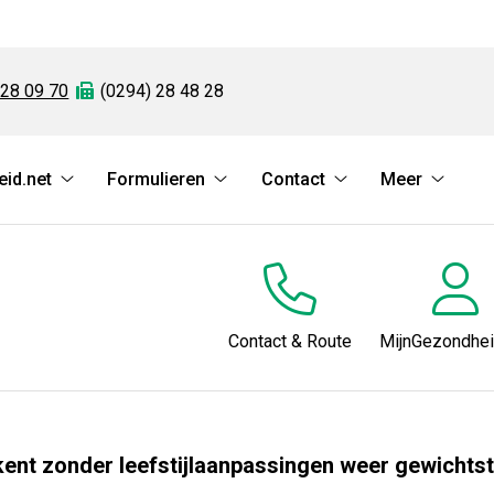
 28 09 70
Fax:
(0294) 28 48 28
id.net
Formulieren
Contact
Meer
MijnGezondheid.net
Formulieren
Contact
Meer
submenu
submenu
submenu
subme
Contact & Route
MijnGezondhei
kent zonder leefstijlaanpassingen weer gewicht