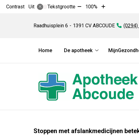
Tekst
Tekst
Contrast
Tekstgrootte
100%
Uit
verkleinen
vergroten
Apotheek
met
met
Abcoude
Raadhuisplein
6
1391 CV
ABCOUDE
Tel:
(0294)
10%
10%
Hoofdmenu
Home
De apotheek
MijnGezondhe
De
apotheek
submenu
Stoppen met afslankmedicijnen bete