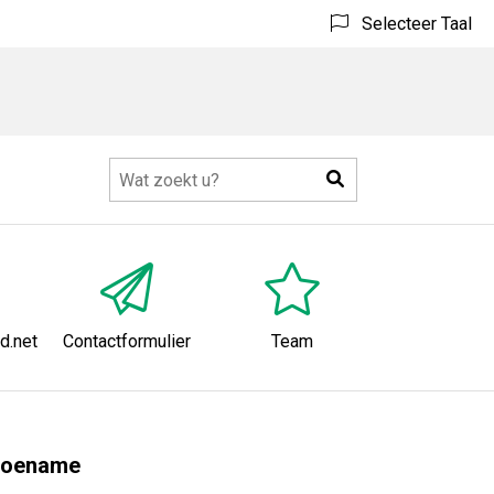
Selecteer Taal
Zoeken
nu
d.net
Contactformulier
Team
stoename