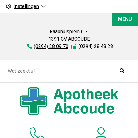
Instellingen
Apotheek
MENU
Abcoude
Raadhuisplein
6
1391 CV
ABCOUDE
Tel:
(0294) 28 09 70
Fax:
(0294) 28 48 28
Hoofdmenu
Zoeke