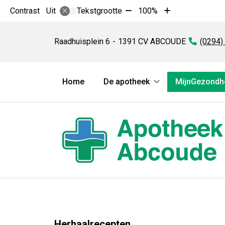
Tekst
Tekst
Contrast
Tekstgrootte
100%
Uit
verkleinen
vergroten
Apotheek
met
met
Abcoude
Raadhuisplein
6
1391 CV
ABCOUDE
Tel:
(0294)
10%
10%
Hoofdmenu
Home
De apotheek
MijnGezondhe
De
apotheek
submenu
Herhaalrecepten