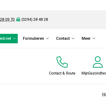
 28 09 70
Fax:
(0294) 28 48 28
id.net
Formulieren
Contact
Meer
MijnGezondheid.net
Formulieren
Contact
Meer
submenu
submenu
submenu
subme
Contact & Route
MijnGezondhei
H