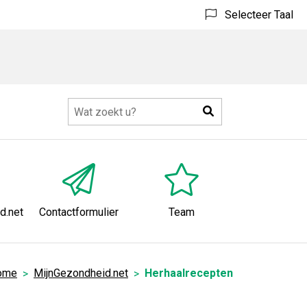
Selecteer Taal
Zoeken
nu
d.net
Contactformulier
Team
ome
MijnGezondheid.net
Herhaalrecepten