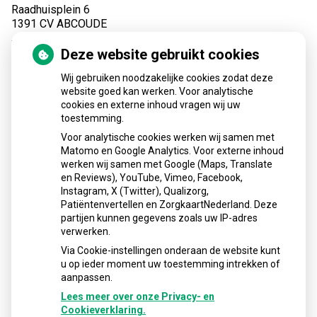
Raadhuisplein 6
1391 CV ABCOUDE
Tel:
(0294) 28 09 70
Deze website gebruikt cookies
Fax: (0294) 28 48 28
E-mail:
info@apotheekabcoude.nl
Wij gebruiken noodzakelijke cookies zodat deze
website goed kan werken. Voor analytische
AGB code apotheek: 02008694
cookies en externe inhoud vragen wij uw
toestemming.
Voor analytische cookies werken wij samen met
Matomo en Google Analytics. Voor externe inhoud
werken wij samen met Google (Maps, Translate
en Reviews), YouTube, Vimeo, Facebook,
Instagram, X (Twitter), Qualizorg,
Patiëntenvertellen en ZorgkaartNederland. Deze
partijen kunnen gegevens zoals uw IP-adres
verwerken.
Via Cookie-instellingen onderaan de website kunt
u op ieder moment uw toestemming intrekken of
aanpassen.
Lees meer over onze Privacy- en
Cookieverklaring.