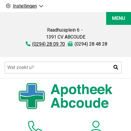
Instellingen
Apotheek
MENU
Abcoude
Raadhuisplein
6
1391 CV
ABCOUDE
Tel:
(0294) 28 09 70
Fax:
(0294) 28 48 28
Hoofdmenu
Zoeke